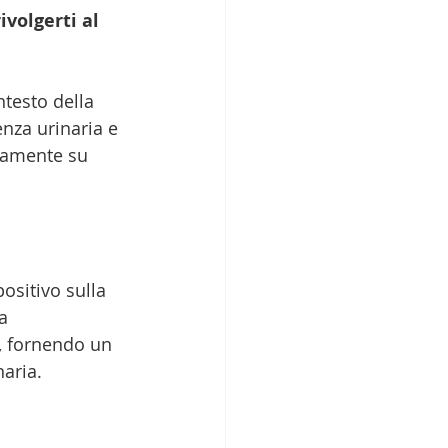
ivolgerti al 
testo della 
enza urinaria e 
vamente su 
ositivo sulla 
a 
a, fornendo un 
naria.