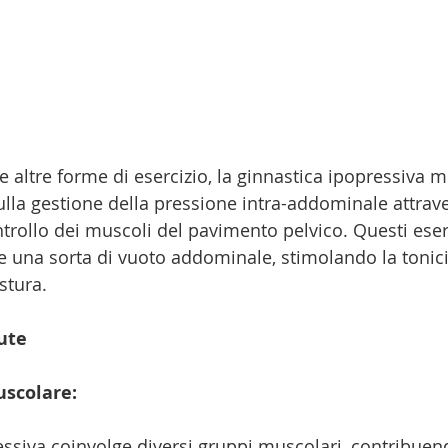
e altre forme di esercizio, la ginnastica ipopressiva m
ulla gestione della pressione intra-addominale attrave
ntrollo dei muscoli del pavimento pelvico. Questi eser
re una sorta di vuoto addominale, stimolando la tonic
stura.
lute
uscolare:
essiva coinvolge diversi gruppi muscolari, contribuend