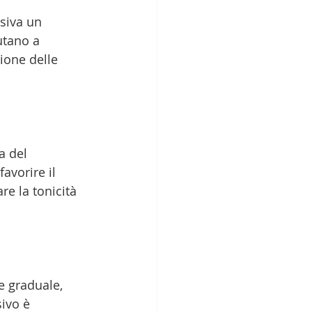
siva un 
utano a 
ione delle 
 del 
avorire il 
re la tonicità 
e graduale, 
ivo è 