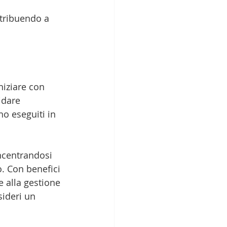
ntribuendo a 
niziare con 
idare 
no eseguiti in 
oncentrandosi 
. Con benefici 
 alla gestione 
sideri un 