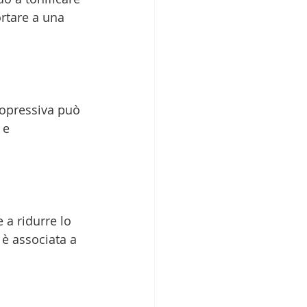
rtare a una 
popressiva può 
 e 
 a ridurre lo 
 è associata a 