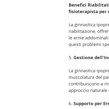
Benefici Riabilitat
fisioterapista per
La ginnastica ipopre
riabilitazione, offr
le ernie addominali
questi problemi spec
5. 
Gestione dell’I
La ginnastica ipopr
muscolatura del pavi
contribuiscono a rin
approccio naturale e
6. 
Supporto per Er