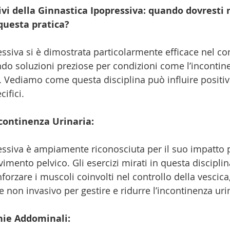
ivi della Ginnastica Ipopressiva: quando dovresti r
 questa pratica?
ssiva si è dimostrata particolarmente efficace nel con
endo soluzioni preziose per condizioni come l’incontin
. Vediamo come questa disciplina può influire positi
ifici.
ncontinenza Urinaria:
essiva è ampiamente riconosciuta per il suo impatto p
mento pelvico. Gli esercizi mirati in questa disciplin
forzare i muscoli coinvolti nel controllo della vescic
 non invasivo per gestire e ridurre l’incontinenza uri
nie Addominali: