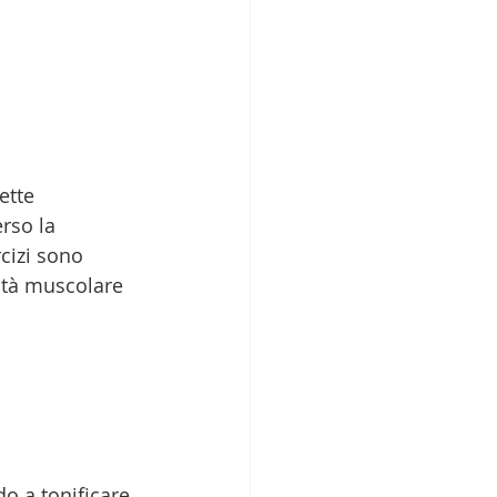
ette 
rso la 
cizi sono 
ità muscolare 
o a tonificare 