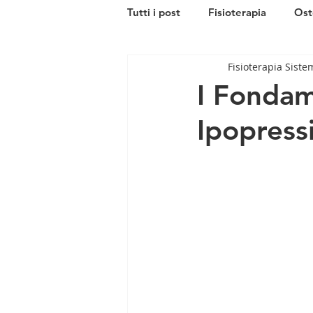
Tutti i post
Fisioterapia
Ost
Fisioterapia Siste
fisio-estetica
I Fondam
Ipopress