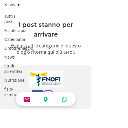
News
Tutti i
post
I post stanno per
Fisioterapia
arrivare
Osteopatia
Esplora altre categorie di questo
Linfodrenaggio
blog o ritorna qui più tardi.
News
Studi
scientifici
Nutrizione
fisio-
estetica
STUDIO
SISTEMA
FISIOTERAPIA OSTEOPATIA
LINFODRENAGGIO