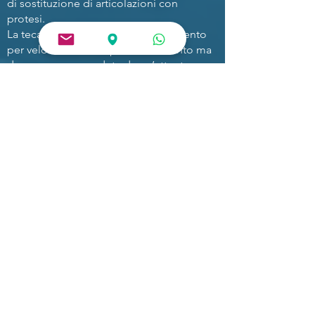
di sostituzione di articolazioni con
protesi.
La tecar può essere un valido strumento
per velocizzare i tempi di trattamento ma
deve essere preceduta da un’attenta
valutazione che individui la causa del
problema e inserita in un programma
terapeutico personalizzato.
STUDIO
SISTEMA
FISIOTERAPIA OSTEOPATIA
LINFODRENAGGIO
VIA GIACOMO DE MEDICI, 66
MAGENT
A (MI)
VIA CATTANEO,23 ABBIATEGRASSO (MI)