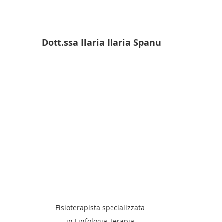
Dott.ss
a Ilaria Ilaria Spanu
Fisioterapista specializzata 
in Linfologia, terapia 