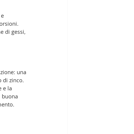
 e 
rsioni. 
 di gessi, 
izione: una 
 di zinco. 
 e la 
a buona 
mento.