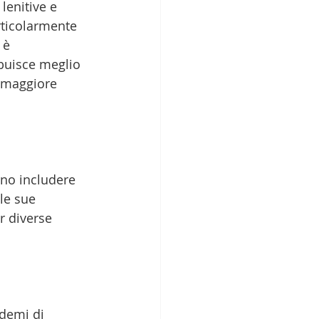
lenitive e 
rticolarmente 
 è 
ibuisce meglio 
a maggiore 
no includere 
le sue 
r diverse 
edemi di 