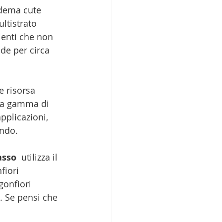
fedema cute 
ltistrato 
zienti che non 
de per circa 
e risorsa 
sta gamma di 
pplicazioni, 
ondo.
asso
  utilizza il 
fiori 
(gonfiori 
i. Se pensi che 