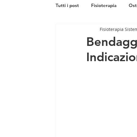
Tutti i post
Fisioterapia
Ost
Fisioterapia Siste
fisio-estetica
Bendaggio
Indicazio