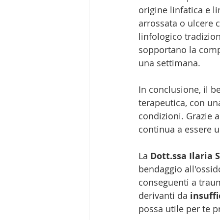
origine linfatica e l
arrossata o ulcere c
linfologico tradizion
sopportano la compre
una settimana.
In conclusione, il 
terapeutica, con un
condizioni. Grazie al
continua a essere un
La 
Dott.ssa Ilaria
bendaggio all'ossido
conseguenti a traum
derivanti da 
insuff
possa utile per te p