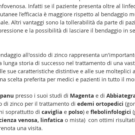
infovenosa. Infatti se il paziente presenta oltre al lin
utanee l’efficacia è maggiore rispetto al bendaggio mu
ale. Altri vantaggi sono la tollerabilità da parte di pa
ssione e la possibilità di lasciare il bendaggio in se
bendaggio all'ossido di zinco rappresenta un'important
a lunga storia di successo nel trattamento di una va
le sue caratteristiche distintive e alle sue molteplici a
a scelta preferita per medici e pazienti in tutto il m
 Spanu
 presso i suoi studi di 
Magenta
 e di 
Abbiategr
 di zinco per il trattamento di 
edemi ortopedici
 (gon
i soprattutto di 
caviglia 
e 
polso
) e 
flebolinfologici
 
icienza venosa, linfatica
 o mista)  con ottimi risultat
renota una visita.