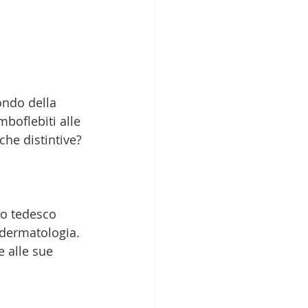
ondo della 
boflebiti alle 
che distintive?
co tedesco 
dermatologia. 
e alle sue 