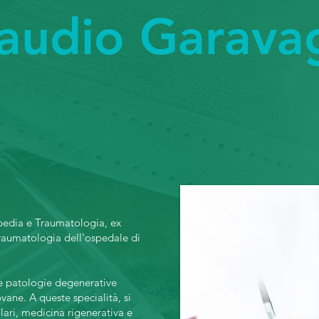
laudio Garavag
pedia e Traumatologia, ex
Traumatologia dell'ospedale di
le patologie degenerative
ovane. A queste specialità, si
olari, medicina rigenerativa e